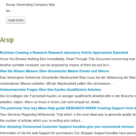
Essay Generating Company May
be...
read more
Arsip
Ruthless Creating a Research Research laboratory Article Approaches Exploited
Once You Browse Nothing Else Immediately, Read Through This Document concerning how to Wr
Another portable computer can be acquired by means of them too but isn’t...
Was Sie Wissen Müssen Über Ghostwriter Master-Thesis und Warum
Das Verborgene Geheimnis Ghostwriter Masterarbeit Was muss bei der Abfassung der Master
vorhandenes Wissen anbieten. Mit der Masterarbeit sollten Sie nachweisen...
Unbeantwortete Fragen Über Das Kaufen-Qualifizierte Arbeiten
Die Grundlagen der Facharbeit Kaufen Je weniger qualifizierte Arbeitskräfte in der Branche 
arbeiten, haben. Wenn es Ihnen in Ihrem Job nicht erlaubt ist, Arbeit...
The particular Very lazy Mans Help guide RESEARCH PAPER Creating Support from 
Your Services Regarding Writeversity That which ‘s the most ideal way to generate quality 
the number of articles which you ‘re writing and visitors...
Our Amazing Outsourced Customer Support bundles give you customized choices
Information of Via the web Support for purchasers Our Shopper Support bundles have persona