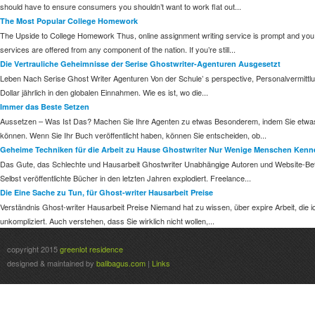
should have to ensure consumers you shouldn’t want to work flat out...
The Most Popular College Homework
The Upside to College Homework Thus, online assignment writing service is prompt and you 
services are offered from any component of the nation. If you’re still...
Die Vertrauliche Geheimnisse der Serise Ghostwriter-Agenturen Ausgesetzt
Leben Nach Serise Ghost Writer Agenturen Von der Schule’ s perspective, Personalvermittlun
Dollar jährlich in den globalen Einnahmen. Wie es ist, wo die...
Immer das Beste Setzen
Aussetzen – Was Ist Das? Machen Sie Ihre Agenten zu etwas Besonderem, indem Sie etwas E
können. Wenn Sie Ihr Buch veröffentlicht haben, können Sie entscheiden, ob...
Geheime Techniken für die Arbeit zu Hause Ghostwriter Nur Wenige Menschen Kenn
Das Gute, das Schlechte und Hausarbeit Ghostwriter Unabhängige Autoren und Website-Betr
Selbst veröffentlichte Bücher in den letzten Jahren explodiert. Freelance...
Die Eine Sache zu Tun, für Ghost-writer Hausarbeit Preise
Verständnis Ghost-writer Hausarbeit Preise Niemand hat zu wissen, über expire Arbeit, die ic
unkompliziert. Auch verstehen, dass Sie wirklich nicht wollen,...
copyright 2015
greenlot residence
designed & maintained by
balibagus.com
|
Links